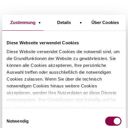
Zustimmung
Details
Über Cookies
Diese Webseite verwendet Cookies
Diese Website verwendet Cookies die notwendi sind, um
die Grundfunktionen der Website zu gewährleisten. Sie
können alle Cookies akzeptieren, Ihre persönliche
Auswahl treffen oder ausschließlich die notwendigen
Cookies zulassen. Wenn Sie über die technisch
notwendigen Cookies hinaus weitere Cookies
akzeptieren, werden Ihre Nutzerdaten an diese Dienste
weitergegeben. Ihre Einstellungen sind freiwillig und für
die Nutzung der Website nicht notwendig. Sie können
Ihre Einstellungen in der Datenschutzerklärung jederzeit
Einwilligungsauswahl
widerrufen oder ändern. Nähere Hinweise erhalten Sie in
Notwendig
unserer
»Datenschutzerklärung
. Wenn Sie unter 16