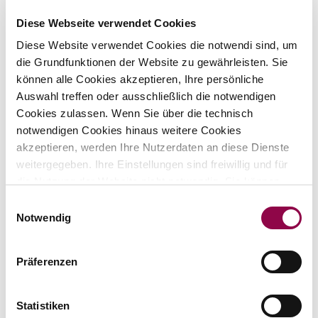
81737 München
Diese Webseite verwendet Cookies
Deutschland
Kontakt
Diese Website verwendet Cookies die notwendi sind, um
Kontakt:
die Grundfunktionen der Website zu gewährleisten. Sie
+49(0) 176 96 59 75 36
können alle Cookies akzeptieren, Ihre persönliche
mail@christian-hug.net
Auswahl treffen oder ausschließlich die notwendigen
Cookies zulassen. Wenn Sie über die technisch
Quellen:
notwendigen Cookies hinaus weitere Cookies
Fotografie:
Tanja Alde
akzeptieren, werden Ihre Nutzerdaten an diese Dienste
weitergegeben. Ihre Einstellungen sind freiwillig und für
Konzept, Gestaltung & technische Umsetzung:
die Nutzung der Website nicht notwendig. Sie können
leichtle webdesign | Webdesing &
Ihre Einstellungen in der Datenschutzerklärung jederzeit
Grafikdesign
Einwilligungsauswahl
widerrufen oder ändern. Nähere Hinweise erhalten Sie in
Notwendig
unserer
»Datenschutzerklärung
. Wenn Sie unter 16
Streitschlichtung
Jahre alt sind und Ihre Zustimmung zu freiwilligen
Die Europäische Kommission stellt eine
Präferenzen
Diensten geben möchten, müssen Sie Ihre
Plattform zur Online-Streitbeilegung (OS)
Erziehungsberechtigten um Erlaubnis bitten.
bereit: https://ec.europa.eu/consumers/odr
Statistiken
Unsere E-Mail-Adresse finden Sie oben im