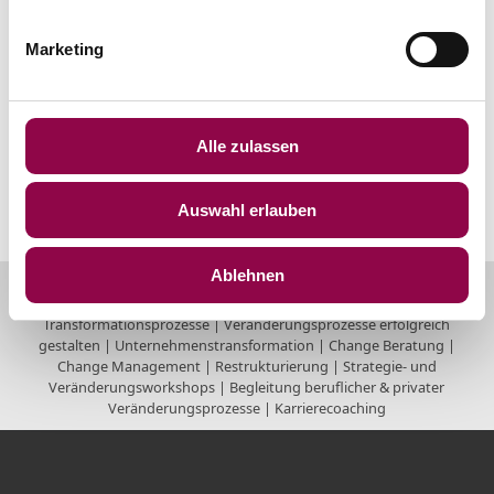
Impressum.
Wir sind nicht bereit oder verpflichtet, an
Marketing
Streitbeilegungsverfahren vor einer
Verbraucherschlichtungsstelle teilzunehmen.
Alle zulassen
Quelle:
www.e-recht24.de
Auswahl erlauben
Ablehnen
Systemische Beratung für Unternehmen | Coaching für
Einzelpersonen | Systemischer Berater & Business Coach |
Transformationsprozesse | Veränderungsprozesse erfolgreich
gestalten | Unternehmenstransformation | Change Beratung |
Change Management | Restrukturierung | Strategie- und
Veränderungsworkshops | Begleitung beruflicher & privater
Veränderungsprozesse | Karrierecoaching