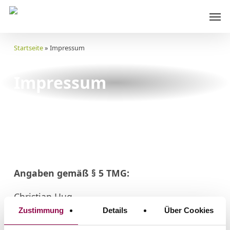
Skip
Men
to
main
content
Startseite
»
Impressum
Impressum
Angaben gemäß § 5 TMG:
Christian Hug
Coaching & Systemische Beratung
Zustimmung
Details
Über Cookies
Diakonie-Kerold-Weg 11